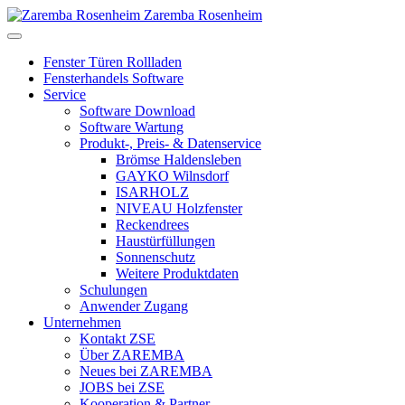
Zaremba Rosenheim
Fenster Türen Rollladen
Fensterhandels Software
Service
Software Download
Software Wartung
Produkt-, Preis- & Datenservice
Brömse Haldensleben
GAYKO Wilnsdorf
ISARHOLZ
NIVEAU Holzfenster
Reckendrees
Haustürfüllungen
Sonnenschutz
Weitere Produktdaten
Schulungen
Anwender Zugang
Unternehmen
Kontakt ZSE
Über ZAREMBA
Neues bei ZAREMBA
JOBS bei ZSE
Kooperation & Partner