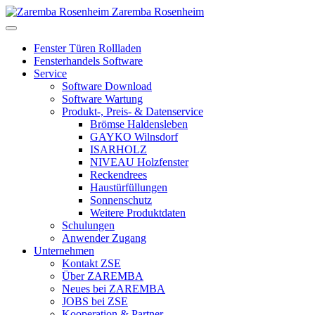
Zaremba Rosenheim
Fenster Türen Rollladen
Fensterhandels Software
Service
Software Download
Software Wartung
Produkt-, Preis- & Datenservice
Brömse Haldensleben
GAYKO Wilnsdorf
ISARHOLZ
NIVEAU Holzfenster
Reckendrees
Haustürfüllungen
Sonnenschutz
Weitere Produktdaten
Schulungen
Anwender Zugang
Unternehmen
Kontakt ZSE
Über ZAREMBA
Neues bei ZAREMBA
JOBS bei ZSE
Kooperation & Partner