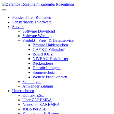
Zaremba Rosenheim
Fenster Türen Rollladen
Fensterhandels Software
Service
Software Download
Software Wartung
Produkt-, Preis- & Datenservice
Brömse Haldensleben
GAYKO Wilnsdorf
ISARHOLZ
NIVEAU Holzfenster
Reckendrees
Haustürfüllungen
Sonnenschutz
Weitere Produktdaten
Schulungen
Anwender Zugang
Unternehmen
Kontakt ZSE
Über ZAREMBA
Neues bei ZAREMBA
JOBS bei ZSE
Kooperation & Partner