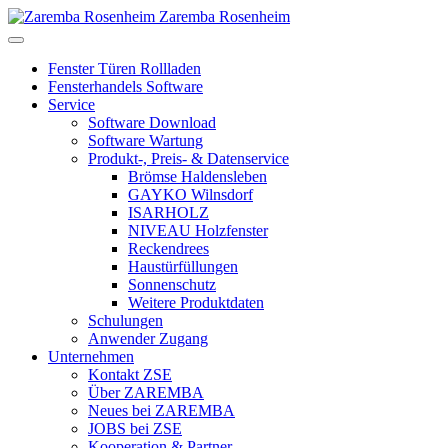
Zaremba Rosenheim
Fenster Türen Rollladen
Fensterhandels Software
Service
Software Download
Software Wartung
Produkt-, Preis- & Datenservice
Brömse Haldensleben
GAYKO Wilnsdorf
ISARHOLZ
NIVEAU Holzfenster
Reckendrees
Haustürfüllungen
Sonnenschutz
Weitere Produktdaten
Schulungen
Anwender Zugang
Unternehmen
Kontakt ZSE
Über ZAREMBA
Neues bei ZAREMBA
JOBS bei ZSE
Kooperation & Partner