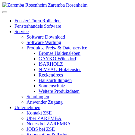
Zaremba Rosenheim
Fenster Türen Rollladen
Fensterhandels Software
Service
Software Download
Software Wartung
Produkt-, Preis- & Datenservice
Brömse Haldensleben
GAYKO Wilnsdorf
ISARHOLZ
NIVEAU Holzfenster
Reckendrees
Haustürfüllungen
Sonnenschutz
Weitere Produktdaten
Schulungen
Anwender Zugang
Unternehmen
Kontakt ZSE
Über ZAREMBA
Neues bei ZAREMBA
JOBS bei ZSE
Kooperation & Partner