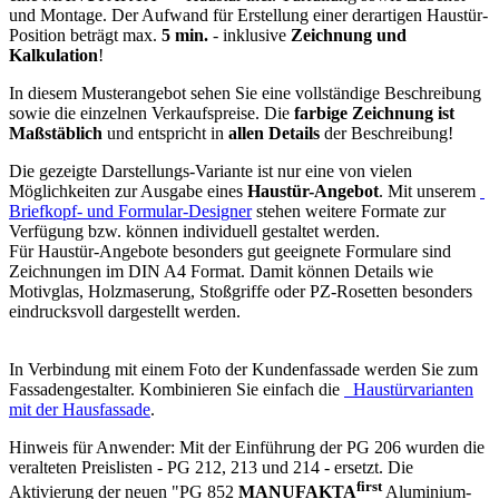
und Montage. Der Aufwand für Erstellung einer derartigen Haustür-
Position beträgt max.
5 min.
- inklusive
Zeichnung und
Kalkulation
!
In diesem Musterangebot sehen Sie eine vollständige Beschreibung
sowie die einzelnen Verkaufspreise. Die
farbige Zeichnung ist
Maßstäblich
und entspricht in
allen Details
der Beschreibung!
Die gezeigte Darstellungs-Variante ist nur eine von vielen
Möglichkeiten zur Ausgabe eines
Haustür-Angebot
. Mit unserem
Briefkopf- und Formular-Designer
stehen weitere Formate zur
Verfügung bzw. können individuell gestaltet werden.
Für Haustür-Angebote besonders gut geeignete Formulare sind
Zeichnungen im DIN A4 Format. Damit können Details wie
Motivglas, Holzmaserung, Stoßgriffe oder PZ-Rosetten besonders
eindrucksvoll dargestellt werden.
In Verbindung mit einem Foto der Kundenfassade werden Sie zum
Fassadengestalter. Kombinieren Sie einfach die
Haustürvarianten
mit der Hausfassade
.
Hinweis für Anwender: Mit der Einführung der PG 206 wurden die
veralteten Preislisten - PG 212, 213 und 214 - ersetzt. Die
first
Aktivierung der neuen "PG 852
MANUFAKTA
Aluminium-