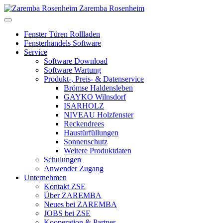
Zaremba Rosenheim
Fenster Türen Rollladen
Fensterhandels Software
Service
Software Download
Software Wartung
Produkt-, Preis- & Datenservice
Brömse Haldensleben
GAYKO Wilnsdorf
ISARHOLZ
NIVEAU Holzfenster
Reckendrees
Haustürfüllungen
Sonnenschutz
Weitere Produktdaten
Schulungen
Anwender Zugang
Unternehmen
Kontakt ZSE
Über ZAREMBA
Neues bei ZAREMBA
JOBS bei ZSE
Kooperation & Partner