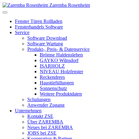
Zaremba Rosenheim
Fenster Türen Rollladen
Fensterhandels Software
Service
Software Download
Software Wartung
Produkt-, Preis- & Datenservice
Brömse Haldensleben
GAYKO Wilnsdorf
ISARHOLZ
NIVEAU Holzfenster
Reckendrees
Haustürfüllungen
Sonnenschutz
Weitere Produktdaten
Schulungen
Anwender Zugang
Unternehmen
Kontakt ZSE
Über ZAREMBA
Neues bei ZAREMBA
JOBS bei ZSE
Kooperation & Partner