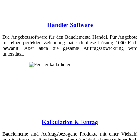
Händler Software
Die Angebots­soft­ware für den Bauele­mente Handel. Für Angebote
mit einer perfekten Zeich­nung hat sich diese Lösung 1000 Fach
bewährt. Aber auch die ge­sam­te Auf­trags­ab­wick­lung wird
unterstützt.
Kalkulation & Ertrag
Bauelemente sind Auf­trags­bezogene Pro­dukte mit einer Vielzahl
von Faktoren zur Preisfindung. Beim Angebot ist eine
sichere Kal­