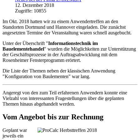
12. Dezember 2018
Zugriffe: 10855
Im Okt. 2018 hatten wir zu einem Anwender­tref­fen an den
Standorten Dortmund und Hannover eingeladen. Die zunächst
angesetzten Termine der Veranstaltung waren schnell aus­gebucht.
Unter der Überschrift "
Informationstechnik im
Bauelementehandel
" wurden die Möglichkeiten zur Unterstützung
der Geschäftsprozesse in der Auftrags­abwicklung mit dem
Rosenheimer Fensterprogramm erörtert.
Die Liste der Themen neben der klassischen Anwendung
"Konfiguration von Baulementen" war lang.
Angeregt von den zum Teil erfahrenen An­wen­dern konnte eine
Vielzahl von interes­santen Frage­stel­lungen über die ge­plan­ten
Themen hinaus abgehandelt werden.
Vom Angebot bis zur Rechnung
Geplant war
jeweils ein