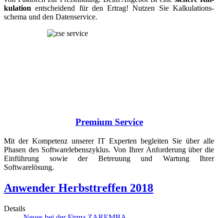
ku­lation
ent­schei­dend für den Ertrag! Nutzen Sie Kalku­la­tions­
schema und den Datenservice.
Premium Service
Mit der Kompetenz unse­rer IT Experten beglei­ten Sie über alle
Phasen des Software­lebens­zyklus. Von Ihrer An­for­de­rung über die
Ein­füh­rung sowie der Betreu­ung und War­tung Ihrer
Softwarelösung.
Anwender Herbsttreffen 2018
Details
Neues bei der Firma ZAREMBA